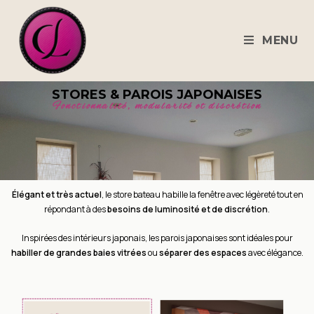
MENU
STORES & PAROIS JAPONAISES
Fonctionnalité, modularité et discrétion
Élégant et très actuel
, le store bateau habille la fenêtre avec légèreté tout en
répondant à des
besoins de
luminosité et de discrétion
.
Inspirées des intérieurs japonais, les parois japonaises sont idéales pour
habiller de grandes baies
vitrées
ou
séparer des espaces
avec élégance.